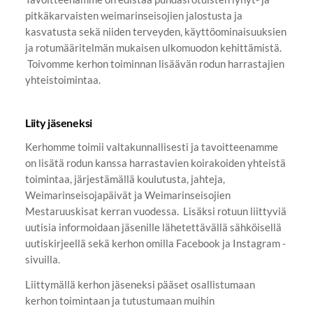
pitkäkarvaisten weimarinseisojien jalostusta ja
kasvatusta sekä niiden terveyden, käyttöominaisuuksien
ja rotumääritelmän mukaisen ulkomuodon kehittämistä.
Toivomme kerhon toiminnan lisäävän rodun harrastajien
yhteistoimintaa.
Liity jäseneksi
Kerhomme toimii valtakunnallisesti ja tavoitteenamme
on lisätä rodun kanssa harrastavien koirakoiden yhteistä
toimintaa, järjestämällä koulutusta, jahteja,
Weimarinseisojapäivät ja Weimarinseisojien
Mestaruuskisat kerran vuodessa. Lisäksi rotuun liittyviä
uutisia informoidaan jäsenille lähetettävällä sähköisellä
uutiskirjeellä sekä kerhon omilla Facebook ja Instagram -
sivuilla.
Liittymällä kerhon jäseneksi pääset osallistumaan
kerhon toimintaan ja tutustumaan muihin