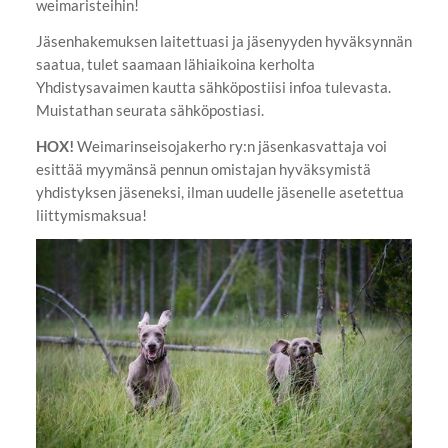
weimaristeihin!
Jäsenhakemuksen laitettuasi ja jäsenyyden hyväksynnän
saatua, tulet saamaan lähiaikoina kerholta
Yhdistysavaimen kautta sähköpostiisi infoa tulevasta.
Muistathan seurata sähköpostiasi.
HOX!
Weimarinseisojakerho ry:n jäsenkasvattaja voi
esittää myymänsä pennun omistajan hyväksymistä
yhdistyksen jäseneksi, ilman uudelle jäsenelle asetettua
liittymismaksua!