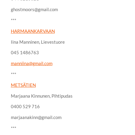
ghostmoors@gmail.com
***
HARMAANKARVAAN
Iina Manninen, Lievestuore
045 1486763
manniina@gmail.com
***
METSÄTIEN
Marjaana Kinnunen, Pihtipudas
0400 529 716
marjaanakinn@gmail.com
***