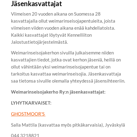
Jäsenkasvattajat
Viimeisen 20 vuoden aikana on Suomessa 28
kasvattajalla ollut weimarinseisojapentuieita, joista
viimeisen viiden vuoden aikana enää kahdellatoista.
Kaikki kasvattajat löytyvät Kennelliiton
Jalostustietojärjestelmästä.
Weimarinseisojakerhon sivuilla julkaisemme niiden
kasvattajien tiedot, jotka ovat kerhon jäseniä, heillä on
ollut vähintään yksi weimarinseisojapentue tai on
tarkoitus kasvattaa weimarinseisojia. Jäsenkasvattaja
saa tietonsa sivuille olemalla yhteydessä jäsensihteeriin.
Weimarinseisojakerho Ry:n jäsenkasvattajat:
LYHYTKARVAISET:
GHOSTMOOR'S
Salla Mattila (kasvattaa myös pitkäkarvaisia), Jyväskylä
044 3218821