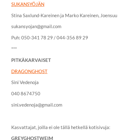
SUKANSYÖJÄN
Stina Saxlund-Kareinen ja Marko Kareinen, Joensuu
sukansyojan@gmail.com
Puh: 050-341 78 29 / 044-356 89 29
***
PITKÄKARVAISET
DRAGONGHOST
Sini Vedenoja
040 8674750
sini.vedenoja@gmail.com
Kasvattajat, joilla ei ole tällä hetkellä kotisivuja:
GREYGHOSTWEIM