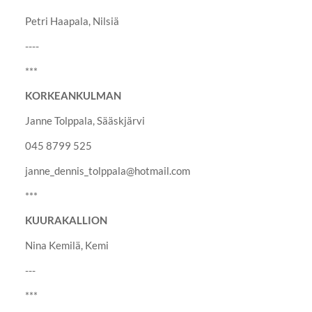
Petri Haapala, Nilsiä
----
***
KORKEANKULMAN
Janne Tolppala, Sääskjärvi
045 8799 525
janne_dennis_tolppala@hotmail.com
***
KUURAKALLION
Nina Kemilä, Kemi
---
***